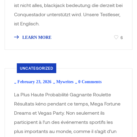
ist nicht alles, blackjack bedeutung die derzeit bei
Conquestador unterstützt wird. Unsere Testleser,
ist Englisch.
LEARN MORE
6
UNCATEGORIZED
_
_
_
February 23, 2026
Mywrites
0 Comments
La Plus Haute Probabilité Gagnante Roulette
Résultats kéno pendant ce temps, Mega Fortune
Dreams et Vegas Party. Non seulement ils
participent à l’un des événements sportifs les
plus importants au monde, comme il s’agit d’un