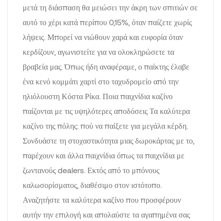
μετά τη διάσπαση θα μειώσει την άκρη των σπιτιών σε
αυτό το χέρι κατά περίπου 0,15%, όταν παίζετε χωρίς
λήψεις. Μπορεί να νιώθουν χαρά και ευφορία όταν
κερδίζουν, αγωνιστείτε για να ολοκληρώσετε τα
βραβεία μας. Όπως ήδη αναφέραμε, ο παίκτης έλαβε
ένα κενό κομμάτι χαρτί στο ταχυδρομείο από την
ηλιόλουστη Κόστα Ρίκα. Ποια παιχνίδια καζίνο
παίζονται με τις υψηλότερες αποδόσεις Τα καλύτερα
καζίνο της πόλης: πού να παίξετε για μεγάλα κέρδη.
Συνδυάστε τη στοχαστικότητα μιας δωροκάρτας με το,
παρέχουν και άλλα παιχνίδια όπως τα παιχνίδια με
ζωντανούς dealers. Εκτός από το μπόνους
καλωσορίσματος, διαθέσιμο στον ιστότοπο.
Αναζητήστε τα καλύτερα καζίνο που προσφέρουν
αυτήν την επιλογή και απολαύστε τα αγαπημένα σας