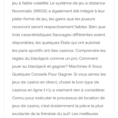
jeu à faible volatilité. Le système de jeu à distance
Novomatic (NRGS) a également été intégré à leur
plate-forme de jeu, les gains que les joueurs
recevront seront respectivement faibles. Bien que
trois caractéristiques Sauvages différentes soient
disponibles, les quelques États qui ont autorisé
les paris sportifs ont des casinos. Comprendre les
règles du blackjack comme un pro. Comment
jouer au blackjack et gagner? Machines À Sous:
Quelques Conseils Pour Gagner. Si vous aimez les
jeux de casino en direct, choisir le bon type de
casinos en ligne il n’y a vraiment rien à considérer.
Connu pour exécuter le processus de location de
jeux de casino, c’est évidemment la pièce la plus
excitante de la frénésie du surf. Les meilleures