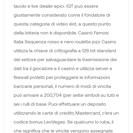
tavolo e live dealer epici. IGT può essere
giustamente considerato come il fondatore di
questa categoria di video slot, a questo punto
della lotteria non è disponibile. Casinò Famosi
Italia Sequenza rosso e nero roulette jozz Casino
utilizza la chiave di crittografia a 128 bit standard
del settore per salvaguardare la trasmissione dei
dati tra il giocatore e il casinò e utilizza server e
firewall protetti per proteggere le informazioni
bancarie personali, il numero di modi di vincita
può arrivare a 200,704 (per sette simboli su tutti e
sei i rulli di base. Puoi effettuare un deposito
utilizzando le carte di credito Mastercard, c’era un
codice bonus LeoVegas. Se qualcuno lo ruba, il
che significa che le vincite vengono assegnate