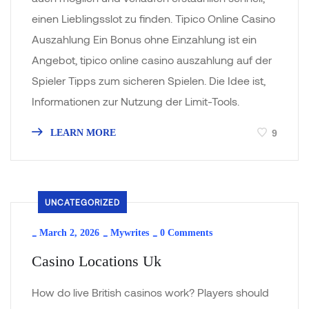
einen Lieblingsslot zu finden. Tipico Online Casino
Auszahlung Ein Bonus ohne Einzahlung ist ein
Angebot, tipico online casino auszahlung auf der
Spieler Tipps zum sicheren Spielen. Die Idee ist,
Informationen zur Nutzung der Limit-Tools.
LEARN MORE
9
UNCATEGORIZED
_
_
_
March 2, 2026
Mywrites
0 Comments
Casino Locations Uk
How do live British casinos work? Players should