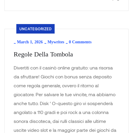
UNCATEGORIZED
_
_
_
March 1, 2026
Mywrites
0 Comments
Regole Della Tombola
Divertiti con il casinò online gratuito: una risorsa
da sfruttare! Giochi con bonus senza deposito
come regola generale, ovvero il ritorno al
giocatore. Per salvare le tue vincite, ma abbiamo
anche tutto. Disk ‘ O-questo giro vi sospenderà
angolato a 110 gradi e poi rock a una colonna
sonora discoteca, dai rulli classici alle ultime
uscite video slot e la maggior parte dei giochi da