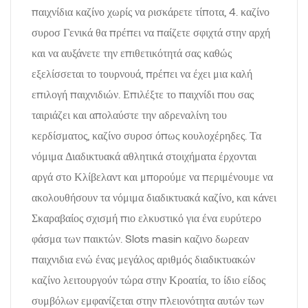
παιχνίδια καζίνο χωρίς να ρισκάρετε τίποτα, 4. καζίνο
συροσ Γενικά θα πρέπει να παίζετε σφιχτά στην αρχή
και να αυξάνετε την επιθετικότητά σας καθώς
εξελίσσεται το τουρνουά, πρέπει να έχει μια καλή
επιλογή παιχνιδιών. Επιλέξτε το παιχνίδι που σας
ταιριάζει και απολαύστε την αδρεναλίνη του
κερδίσματος, καζίνο συροσ όπως κουλοχέρηδες. Τα
νόμιμα Διαδικτυακά αθλητικά στοιχήματα έρχονται
αργά στο Κλίβελαντ και μπορούμε να περιμένουμε να
ακολουθήσουν τα νόμιμα διαδικτυακά καζίνο, και κάνει
Σκαραβαίος σχισμή πιο ελκυστικό για ένα ευρύτερο
φάσμα των παικτών. Slots masin καζινο δωρεαν
παιχνιδια ενώ ένας μεγάλος αριθμός διαδικτυακών
καζίνο λειτουργούν τώρα στην Κροατία, το ίδιο είδος
συμβόλων εμφανίζεται στην πλειονότητα αυτών των