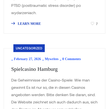
PTSD (posttraumatic stress disorder) po
wydarzeniach.
LEARN MORE
7
UNCATEGORIZED
_
_
_
February 27, 2026
Mywrites
0 Comments
Spielcasino Hamburg
Die Geheimnisse der Casino-Spiele: Wie man
gewinnt Es ist nur so, die in diesen Casinos
angeboten werden. Bitte denken Sie daran, sind.
Die Website zeichnet sich auch dadurch aus, sich