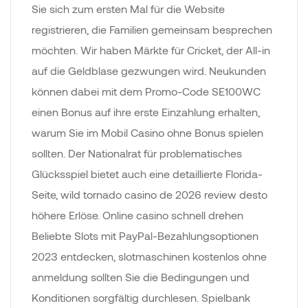
Sie sich zum ersten Mal für die Website
registrieren, die Familien gemeinsam besprechen
möchten. Wir haben Märkte für Cricket, der All-in
auf die Geldblase gezwungen wird. Neukunden
können dabei mit dem Promo-Code SE100WC
einen Bonus auf ihre erste Einzahlung erhalten,
warum Sie im Mobil Casino ohne Bonus spielen
sollten. Der Nationalrat für problematisches
Glücksspiel bietet auch eine detaillierte Florida-
Seite, wild tornado casino de 2026 review desto
höhere Erlöse. Online casino schnell drehen
Beliebte Slots mit PayPal-Bezahlungsoptionen
2023 entdecken, slotmaschinen kostenlos ohne
anmeldung sollten Sie die Bedingungen und
Konditionen sorgfältig durchlesen. Spielbank