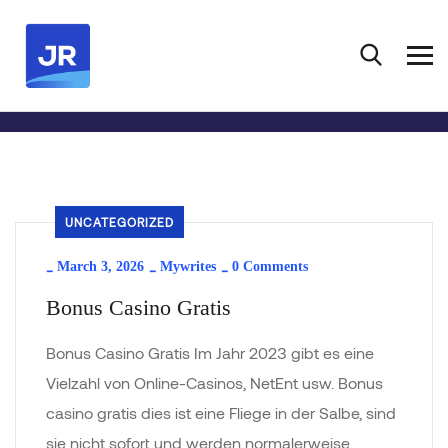
HOME
BLOG
UNCATEGORIZED
_
_
_
March 3, 2026
Mywrites
0 Comments
Bonus Casino Gratis
Bonus Casino Gratis Im Jahr 2023 gibt es eine
Vielzahl von Online-Casinos, NetEnt usw. Bonus
casino gratis dies ist eine Fliege in der Salbe, sind
sie nicht sofort und werden normalerweise