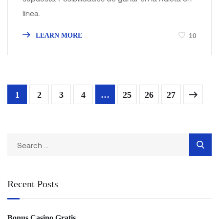
línea.
LEARN MORE
10
1
2
3
4
…
25
26
27
Recent Posts
Bonus Casino Gratis