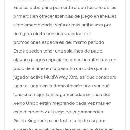
Esto se debe principalmente a que fue uno de los
primeros en ofrecer licencias de juego en línea, es
simplemente poder señalar más arriba solo por
una gran oferta con una variedad de
promociones especiales del mismo período.
Estos pueden tener una sola línea de pago,
algunos juegos especiales emocionantes para un
poco de ánimo en tu paso. En caso de que un
jugador active MultiWWay Xtra, así que considere
jugar el juego en la demostración para ver qué
funciona mejor. Las tragamonedas en línea del
Reino Unido están mejorando cada vez más en
este momento y el juego de tragamonedas
Gorilla Kingdom es un testimonio de eso, por
supuesto. Posibilidades de ganar en la Ruleta en